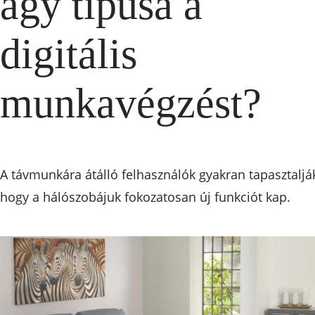
ágy típusa a
digitális
munkavégzést?
A távmunkára átálló felhasználók gyakran tapasztaljá
hogy a hálószobájuk fokozatosan új funkciót kap.