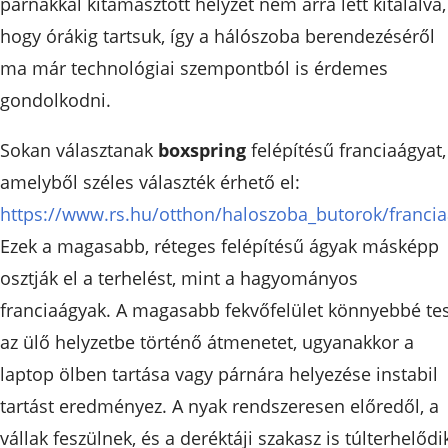
párnákkal kitámasztott helyzet nem arra lett kitalálva,
hogy órákig tartsuk, így a hálószoba berendezéséről
ma már technológiai szempontból is érdemes
gondolkodni.
Sokan választanak
boxspring
felépítésű franciaágyat,
amelyből széles választék érhető el:
https://www.rs.hu/otthon/haloszoba_butorok/franci
Ezek a magasabb, réteges felépítésű ágyak másképp
osztják el a terhelést, mint a hagyományos
franciaágyak. A magasabb fekvőfelület könnyebbé tes
az ülő helyzetbe történő átmenetet, ugyanakkor a
laptop ölben tartása vagy párnára helyezése instabil
tartást eredményez. A nyak rendszeresen előredől, a
vállak feszülnek, és a deréktáji szakasz is túlterhelődi