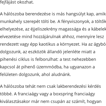
fejfájást okozhat.
A hálószoba berendezése is más hangsúlyt kap, amik
munkahely szerepét tölti be. A fényviszonyok, a töltő
elhelyezése, az éjjeliszekrény magassága és a kábele
elvezetése mind hozzájárulnak ahhoz, mennyire lesz
rendezett vagy épp kaotikus a környezet. Ha az ágybó
dolgozunk, az eszközök állandó jelenléte miatt a
pihenési ciklus is felborulhat: a test nehezebben
kapcsol át pihenő üzemmódba, ha ugyanazon a
felületen dolgozunk, ahol aludnánk.
A hálószoba tehát nem csak lakberendezési kérdés
többé. A franciaágy vagy a boxspring franciaágy
kiválasztásakor már nem csupán az számít, hogyan