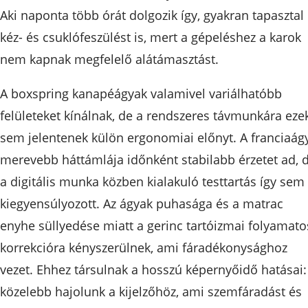
Aki naponta több órát dolgozik így, gyakran tapasztal
kéz- és csuklófeszülést is, mert a gépeléshez a karok
nem kapnak megfelelő alátámasztást.
A boxspring kanapéágyak valamivel variálhatóbb
felületeket kínálnak, de a rendszeres távmunkára eze
sem jelentenek külön ergonomiai előnyt. A franciaág
merevebb háttámlája időnként stabilabb érzetet ad, 
a digitális munka közben kialakuló testtartás így sem
kiegyensúlyozott. Az ágyak puhasága és a matrac
enyhe süllyedése miatt a gerinc tartóizmai folyamato
korrekcióra kényszerülnek, ami fáradékonysághoz
vezet. Ehhez társulnak a hosszú képernyőidő hatásai:
közelebb hajolunk a kijelzőhöz, ami szemfáradást és