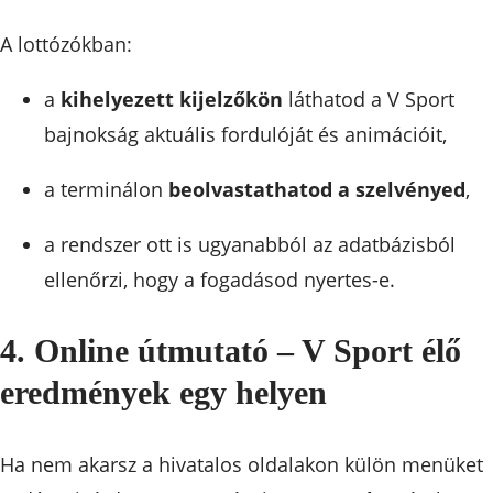
A lottózókban:
a
kihelyezett kijelzőkön
láthatod a V Sport
bajnokság aktuális fordulóját és animációit,
a terminálon
beolvastathatod a szelvényed
,
a rendszer ott is ugyanabból az adatbázisból
ellenőrzi, hogy a fogadásod nyertes-e.
4. Online útmutató – V Sport élő
eredmények egy helyen
Ha nem akarsz a hivatalos oldalakon külön menüket