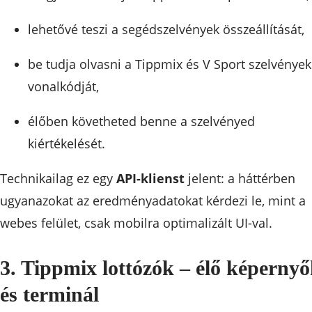
lehetővé teszi a segédszelvények összeállítását,
be tudja olvasni a Tippmix és V Sport szelvények
vonalkódját,
élőben követheted benne a szelvényed
kiértékelését.
Technikailag ez egy
API-klienst
jelent: a háttérben
ugyanazokat az eredményadatokat kérdezi le, mint a
webes felület, csak mobilra optimalizált UI-val.
3. Tippmix lottózók – élő képerny
és terminál