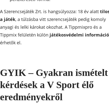
A Szerencsejáték Zrt. is hangsúlyozza: 18 év alatt
tilo
a játék
, a túlzásba vitt szerencsejáték pedig komoly
anyagi és lelki károkat okozhat. A Tippmixpro és a
Tippmix felületén külön
játékosvédelmi informáci
érhetők el.
GYIK – Gyakran ismételt
kérdések a V Sport élő
eredményekről