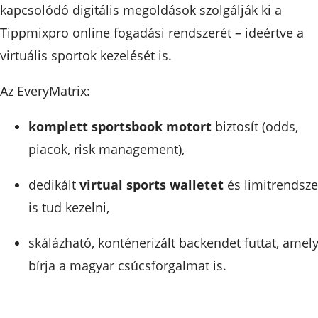
kapcsolódó digitális megoldások szolgálják ki a
Tippmixpro online fogadási rendszerét – ideértve a
virtuális sportok kezelését is.
Az EveryMatrix:
komplett sportsbook motort
biztosít (odds,
piacok, risk management),
dedikált
virtual sports walletet
és limitrendsze
is tud kezelni,
skálázható, konténerizált backendet futtat, amel
bírja a magyar csúcsforgalmat is.