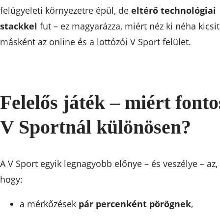
felügyeleti környezetre épül, de
eltérő technológiai
stackkel
fut – ez magyarázza, miért néz ki néha kicsit
másként az online és a lottózói V Sport felület.
Felelős játék – miért fonto
V Sportnál különösen?
A V Sport egyik legnagyobb előnye – és veszélye – az,
hogy:
a mérkőzések
pár percenként pörögnek
,