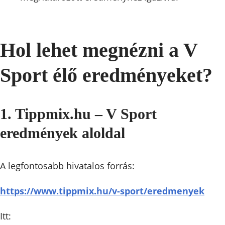
Hol lehet megnézni a V
Sport élő eredményeket?
1. Tippmix.hu – V Sport
eredmények aloldal
A legfontosabb hivatalos forrás:
https://www.tippmix.hu/v-sport/eredmenyek
Itt: