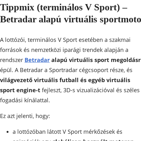
Tippmix (terminálos V Sport) –
Betradar alapú virtuális sportmot
A lottózói, terminálos V Sport esetében a szakmai
források és nemzetközi iparági trendek alapján a
rendszer
Betradar
alapú virtuális sport megoldás
épül. A Betradar a Sportradar cégcsoport része, és
világvezető virtuális futball és egyéb virtuális
sport engine-t
fejleszt, 3D-s vizualizációval és széles
fogadási kínálattal.
Ez azt jelenti, hogy:
a lottózóban látott V Sport mérkőzések és