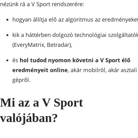
nézünk rá a V Sport rendszerére:
hogyan állítja elő az algoritmus az eredményeket
kik a háttérben dolgozó technológiai szolgáltató
(EveryMatrix, Betradar),
és
hol tudod nyomon követni a V Sport élő
eredményeit online
, akár mobilról, akár asztali
gépről.
Mi az a V Sport
valójában?