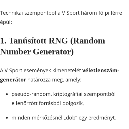
Technikai szempontból a V Sport három fő pillérre
épül:
1. Tanúsított RNG (Random
Number Generator)
A V Sport események kimenetelét
véletlenszám-
generátor
határozza meg, amely:
pseudo-random, kriptográfiai szempontból
ellenőrzött forrásból dolgozik,
minden mérkőzésnél „dob” egy eredményt,